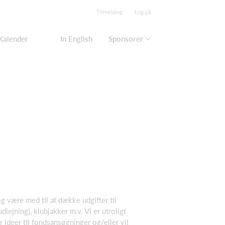
Tilmelding
Log på
Kalender
In English
Sponsorer
 være med til at dække udgifter til
lejning), klubjakker m.v. Vi er utroligt
r ideer til fondsansøgninger og/eller vil