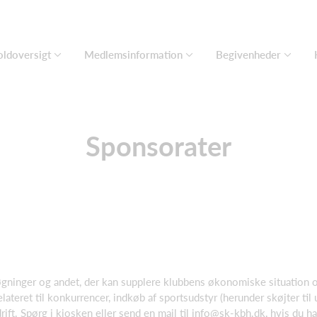
ldoversigt
Medlemsinformation
Begivenheder
Sponsorater
gninger og andet, der kan supplere klubbens økonomiske situation og
ateret til konkurrencer, indkøb af sportsudstyr (herunder skøjter til ud
ift. Spørg i kiosken eller send en mail til info@sk-kbh.dk, hvis du ha